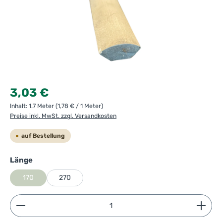
Regulärer Preis:
3,03 €
Inhalt:
1.7 Meter
(1,78 € / 1 Meter)
Preise inkl. MwSt. zzgl. Versandkosten
auf Bestellung
auswählen
Länge
170
270
Produkt Anzahl: Gib den gewünschten Wert ein ode