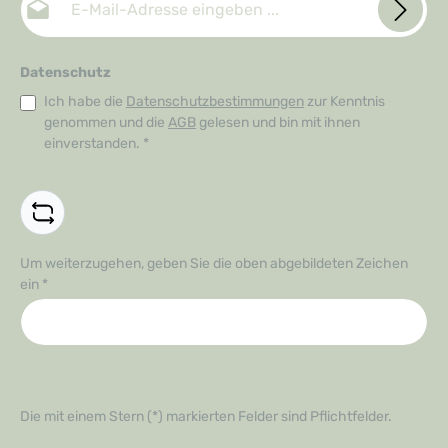
Datenschutz
Ich habe die
Datenschutzbestimmungen
zur Kenntnis
genommen und die
AGB
gelesen und bin mit ihnen
einverstanden.
*
Um weiterzugehen, geben Sie die oben abgebildeten Zeichen
ein
*
Die mit einem Stern (*) markierten Felder sind Pflichtfelder.