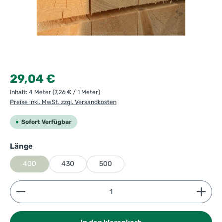
Regulärer Preis:
29,04 €
Inhalt:
4 Meter
(7,26 € / 1 Meter)
Preise inkl. MwSt. zzgl. Versandkosten
Sofort Verfügbar
auswählen
Länge
400
430
500
Produkt Anzahl: Gib den gewünschten Wert ein ode