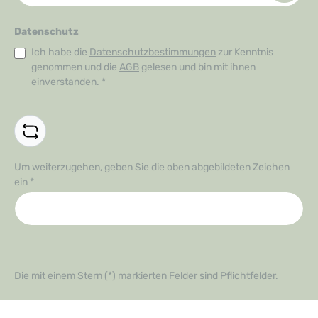
Datenschutz
Ich habe die
Datenschutzbestimmungen
zur Kenntnis
genommen und die
AGB
gelesen und bin mit ihnen
einverstanden.
*
Um weiterzugehen, geben Sie die oben abgebildeten Zeichen
ein
*
Die mit einem Stern (*) markierten Felder sind Pflichtfelder.