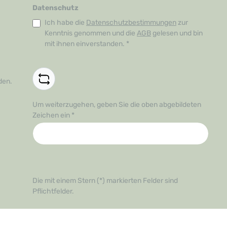
Datenschutz
Ich habe die
Datenschutzbestimmungen
zur
Kenntnis genommen und die
AGB
gelesen und bin
mit ihnen einverstanden.
*
den.
Um weiterzugehen, geben Sie die oben abgebildeten
Zeichen ein
*
Die mit einem Stern (*) markierten Felder sind
Pflichtfelder.