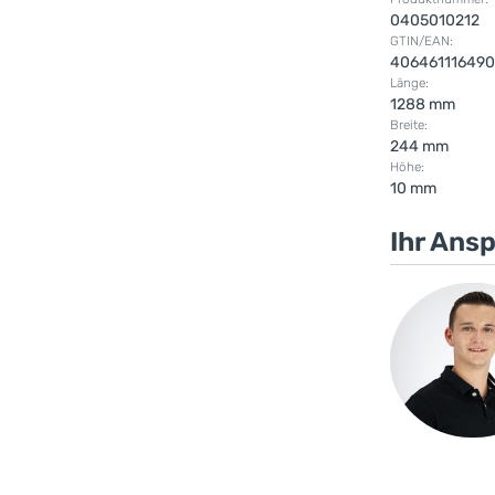
0405010212
GTIN/EAN:
40646111649
Länge:
1288 mm
Breite:
244 mm
Höhe:
10 mm
Ihr Ans