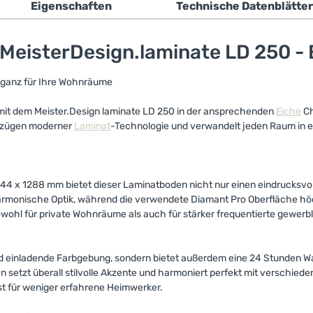
Eigenschaften
Technische Datenblätter
MeisterDesign.laminate LD 250 -
ganz für Ihre Wohnräume
 mit dem Meister.Design laminate LD 250 in der ansprechenden
Eiche
Ch
orzügen moderner
Laminat
-Technologie und verwandelt jeden Raum in ei
 x 1288 mm bietet dieser Laminatboden nicht nur einen eindrucksvoll
armonische Optik, während die verwendete Diamant Pro Oberfläche höc
wohl für private Wohnräume als auch für stärker frequentierte gewerbl
einladende Farbgebung, sondern bietet außerdem eine 24 Stunden Was
 setzt überall stilvolle Akzente und harmoniert perfekt mit verschied
st für weniger erfahrene Heimwerker.