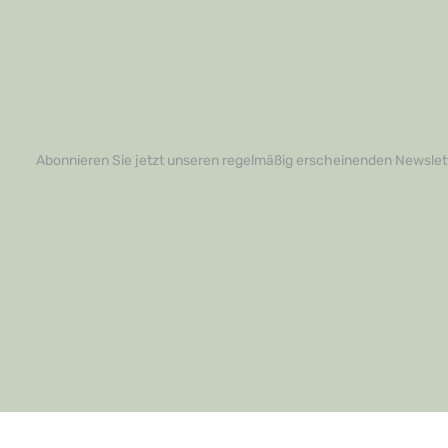
Vorteile des Universol Standard ALU – für
ein perfektes Ergebnis in jedem Raum.
Lassen Sie sich von uns kompetent
beraten und entdecken Sie, wie einfach
die Verlegung sein kann. Bringen Sie Ihr
Projekt zum Erfolg und bestellen Sie jetzt
Ihr Verlegezubehör!
Abonnieren Sie jetzt unseren regelmäßig erscheinenden Newslett