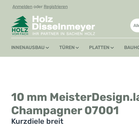
Anmelden
oder
Registrieren
 Hauptinhalt springen
Zur Suche springen
Zur Hauptnavigation springen
Al
INNENAUSBAU
TÜREN
PLATTEN
BAUH
10 mm MeisterDesign.l
Champagner 07001
Kurzdiele breit