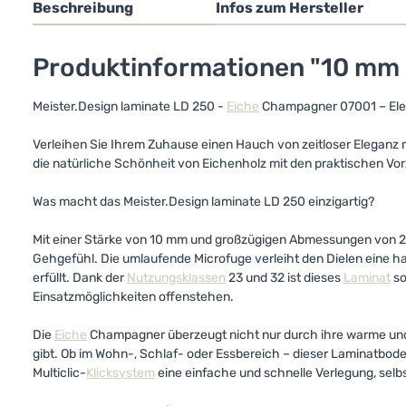
Beschreibung
Infos zum Hersteller
Produktinformationen "10 mm 
Meister.Design laminate LD 250 -
Eiche
Champagner 07001 – Ele
Verleihen Sie Ihrem Zuhause einen Hauch von zeitloser Eleganz
die natürliche Schönheit von Eichenholz mit den praktischen V
Was macht das Meister.Design laminate LD 250 einzigartig?
Mit einer Stärke von 10 mm und großzügigen Abmessungen von 244
Gehgefühl. Die umlaufende Microfuge verleiht den Dielen eine h
erfüllt. Dank der
Nutzungsklassen
23 und 32 ist dieses
Laminat
so
Einsatzmöglichkeiten offenstehen.
Die
Eiche
Champagner überzeugt nicht nur durch ihre warme und 
gibt. Ob im Wohn-, Schlaf- oder Essbereich – dieser Laminatboden
Multiclic-
Klicksystem
eine einfache und schnelle Verlegung, selb