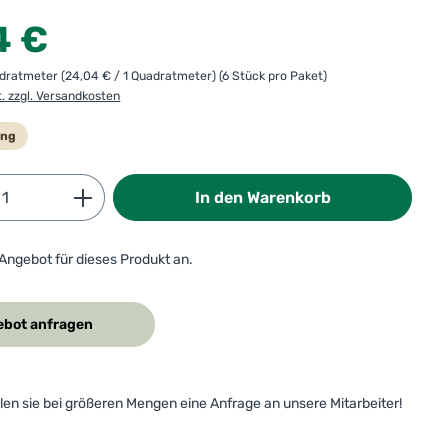
:
4 €
adratmeter
(24,04 € / 1 Quadratmeter)
(6 Stück pro Paket)
t. zzgl. Versandkosten
ung
Anzahl: Gib den gewünschten Wert ein od
In den Warenkorb
 Angebot für dieses Produkt an.
bot anfragen
ellen sie bei größeren Mengen eine Anfrage an unsere Mitarbeiter!