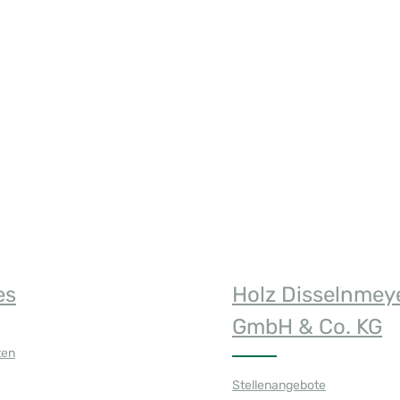
n Wert ein oder benutze die Schaltfläch
es
Holz Disselnmey
GmbH & Co. KG
ten
Stellenangebote