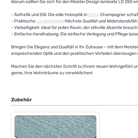
Warum sollten Sie sich für den Meister.Design laminate LD 250 
- Ästhetik und Stil: Die edle Holzoptik in
Eiche
Champagner schaff
- Praktische
Langlebigkeit
: Höchste Qualität und Widerstandsfä
- Vielseitigkeit: Ideal für jeden Raum, der stilvolle Akzente br
- Einfache Handhabung: Die einfache Verlegung und Pflege lasse
Bringen Sie Eleganz und Qualität in Ihr Zuhause – mit dem Meiste
ansprechenden Optik und den praktischen Vorteilen überzeugen u
Machen Sie den nächsten Schritt zu Ihrem neuen Wohngefühl und
gerne, Ihre Wohnträume zu verwirklichen!
Zubehör
Produktgalerie überspringen