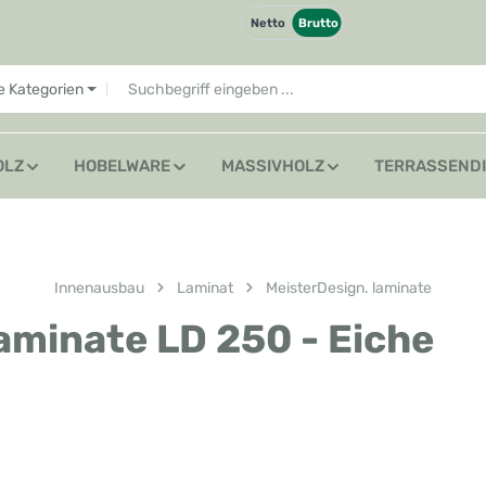
Netto
Brutto
le Kategorien
OLZ
HOBELWARE
MASSIVHOLZ
TERRASSEND
Innenausbau
Laminat
MeisterDesign. laminate
aminate LD 250 - Eiche