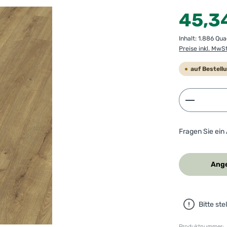
Regulärer Preis
45,3
Inhalt:
1.886 Qu
Preise inkl. MwS
auf Bestell
Produkt 
Fragen Sie ein
Ange
Bitte st
Produktnummer: