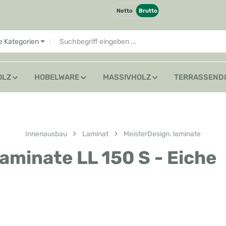
Netto
Brutto
le Kategorien
OLZ
HOBELWARE
MASSIVHOLZ
TERRASSEND
Innenausbau
Laminat
MeisterDesign. laminate
aminate LL 150 S - Eiche