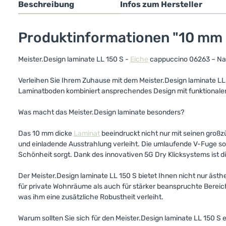
Beschreibung
Infos zum Hersteller
Produktinformationen "10 mm M
Meister.Design laminate LL 150 S -
Eiche
cappuccino 06263 – Nat
Verleihen Sie Ihrem Zuhause mit dem Meister.Design laminate L
Laminatboden kombiniert ansprechendes Design mit funktionalen V
Was macht das Meister.Design laminate besonders?
Das 10 mm dicke
Laminat
beeindruckt nicht nur mit seinen groß
und einladende Ausstrahlung verleiht. Die umlaufende V-Fuge sor
Schönheit sorgt. Dank des innovativen 5G Dry Klicksystems ist d
Der Meister.Design laminate LL 150 S bietet Ihnen nicht nur äst
für private Wohnräume als auch für stärker beanspruchte Bereic
was ihm eine zusätzliche Robustheit verleiht.
Warum sollten Sie sich für den Meister.Design laminate LL 150 S