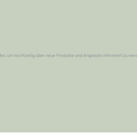
ität eines namhaften
wie MeisterWerke Schulte
nnen Sie Ihren Böden die
ie verdienen.Greifen Sie jetzt
n Sie frischen Glanz in Ihr
tellen Sie den Dr. Schutz-
rsal Fleckentferner und
die Vorteile strahlender und
böden. Bei Fragen stehen
erzeit gerne zur Verfügung!
er, um rechtzeitig über neue Produkte und Angebote informiert zu wer