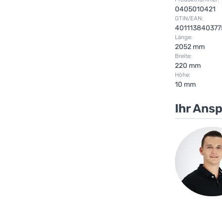
0405010421
GTIN/EAN:
401113840377
Länge:
2052 mm
Breite:
220 mm
Höhe:
10 mm
Ihr Ans