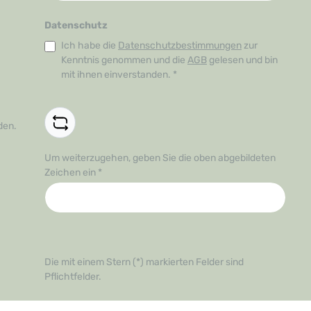
Datenschutz
Ich habe die
Datenschutzbestimmungen
zur
Kenntnis genommen und die
AGB
gelesen und bin
mit ihnen einverstanden.
*
den.
Um weiterzugehen, geben Sie die oben abgebildeten
Zeichen ein
*
Die mit einem Stern (*) markierten Felder sind
Pflichtfelder.