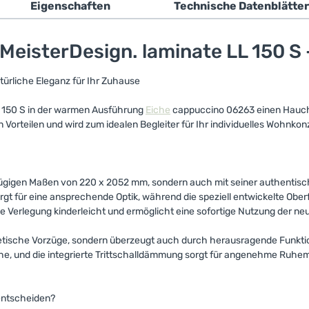
Eigenschaften
Technische Datenblätter
eisterDesign. laminate LL 150 S
ürliche Eleganz für Ihr Zuhause
L 150 S in der warmen Ausführung
Eiche
cappuccino 06263 einen Hauch 
orteilen und wird zum idealen Begleiter für Ihr individuelles Wohnkon
zügigen Maßen von 220 x 2052 mm, sondern auch mit seiner authentisc
gt für eine ansprechende Optik, während die speziell entwickelte Oberf
ie Verlegung kinderleicht und ermöglicht eine sofortige Nutzung der n
hetische Vorzüge, sondern überzeugt auch durch herausragende Funktion
he, und die integrierte Trittschalldämmung sorgt für angenehme Ruhe
 entscheiden?