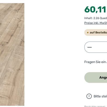
Regulärer Preis
60,11
Inhalt:
2.26 Qua
Preise inkl. MwS
auf Bestell
Produkt 
Fragen Sie ein
Ange
Bitte st
Produktnummer: