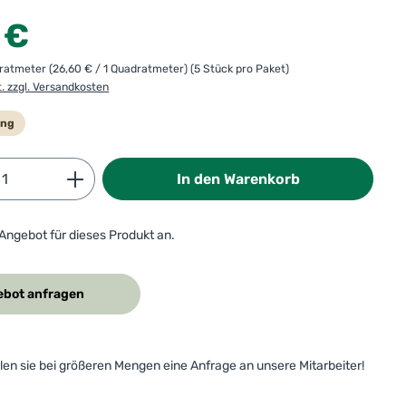
:
 €
dratmeter
(26,60 € / 1 Quadratmeter)
(5 Stück pro Paket)
t. zzgl. Versandkosten
ung
Anzahl: Gib den gewünschten Wert ein od
In den Warenkorb
 Angebot für dieses Produkt an.
bot anfragen
ellen sie bei größeren Mengen eine Anfrage an unsere Mitarbeiter!