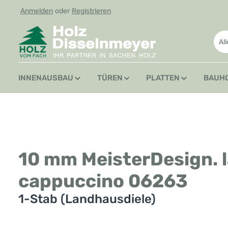
Anmelden
oder
Registrieren
 Hauptinhalt springen
Zur Suche springen
Zur Hauptnavigation springen
Al
INNENAUSBAU
TÜREN
PLATTEN
BAUH
10 mm MeisterDesign. l
cappuccino 06263
1-Stab (Landhausdiele)