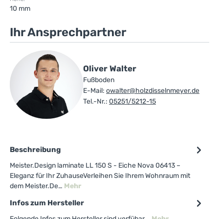
10 mm
Ihr Ansprechpartner
Oliver Walter
Fußboden
E-Mail:
owalter@holzdisselnmeyer.de
Tel.-Nr.:
05251/5212-15
Beschreibung
Meister.Design laminate LL 150 S - Eiche Nova 06413 –
Eleganz für Ihr ZuhauseVerleihen Sie Ihrem Wohnraum mit
dem Meister.De…
Mehr
Infos zum Hersteller
Folgende Infos zum Hersteller sind verfübar...
Mehr