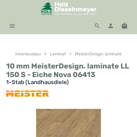
Zum Hauptinhalt springen
Waren
Innenausbau
Laminat
MeisterDesign. laminate
10 mm MeisterDesign. laminate LL
150 S - Eiche Nova 06413
1-Stab (Landhausdiele)
Bildergalerie überspringen