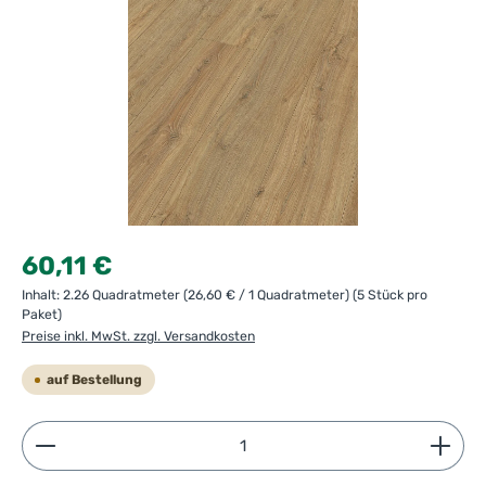
Regulärer Preis:
60,11 €
Inhalt:
2.26 Quadratmeter
(26,60 € / 1 Quadratmeter)
(5 Stück pro
Paket)
Preise inkl. MwSt. zzgl. Versandkosten
auf Bestellung
Produkt Anzahl: Gib den gewünschten Wert ein ode