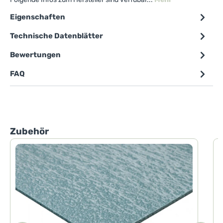
Eigenschaften
Technische Datenblätter
Bewertungen
FAQ
Produktgalerie überspringen
Zubehör
D
E
F
m
F
V
b
k