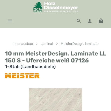
Zum Hauptinhalt springen
Waren
Innenausbau
Laminat
MeisterDesign. laminate
10 mm MeisterDesign. Laminate LL
150 S - Ufereiche weiß 07126
1-Stab (Landhausdiele)
Bildergalerie überspringen