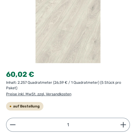
Regulärer Preis:
60,02 €
Inhalt:
2.257 Quadratmeter
(26,59 € / 1 Quadratmeter)
(5 Stück pro
Paket)
Preise inkl. MwSt. zzgl. Versandkosten
auf Bestellung
Produkt Anzahl: Gib den gewünschten Wert ein ode