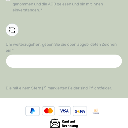
genommen und die
AGB
gelesen und bin mit ihnen
einverstanden.
*
Um weiterzugehen, geben Sie die oben abgebildeten Zeichen
ein
*
Die mit einem Stern (*) markierten Felder sind Pflichtfelder.