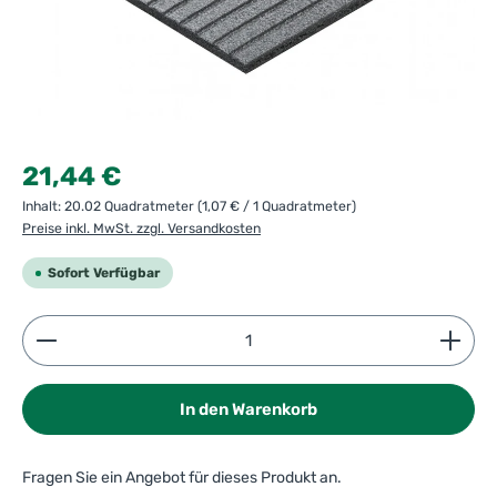
Regulärer Preis:
21,44 €
Inhalt:
20.02 Quadratmeter
(1,07 € / 1 Quadratmeter)
Preise inkl. MwSt. zzgl. Versandkosten
Sofort Verfügbar
Produkt Anzahl: Gib den gewünschten Wert ein ode
In den Warenkorb
Fragen Sie ein Angebot für dieses Produkt an.