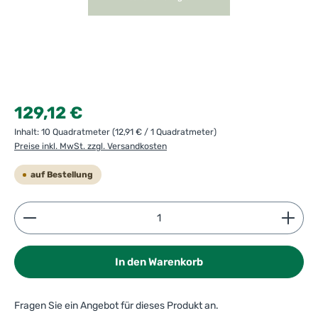
Regulärer Preis:
129,12 €
Inhalt:
10 Quadratmeter
(12,91 € / 1 Quadratmeter)
Preise inkl. MwSt. zzgl. Versandkosten
auf Bestellung
Produkt Anzahl: Gib den gewünschten Wert ein ode
In den Warenkorb
Fragen Sie ein Angebot für dieses Produkt an.