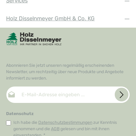
Services
Holz Disselnmeyer GmbH & Co. KG
Abonnieren Sie jetzt unseren regelmäßig erscheinenden
Newsletter, um rechtzeitig über neue Produkte und Angebote
informiert zu werden.
E-Mail-Adresse*
Datenschutz
Ich habe die
Datenschutzbestimmungen
zur Kenntnis
genommen und die
AGB
gelesen und bin mit ihnen
einverstanden.
*