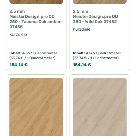
2,5 mm
2,5 mm
MeisterDesign.pro DD
MeisterDesign.pro DD
250 - Tacoma Oak amber
250 - Wild Oak 07452
07455
Kurzdiele
Kurzdiele
Inhalt:
4.569 Quadratmeter
Inhalt:
4.569 Quadratmeter
(33,74 € / 1 Quadratmeter)
(33,74 € / 1 Quadratmeter)
Regulärer Preis:
Regulärer Preis:
154,14 €
154,14 €