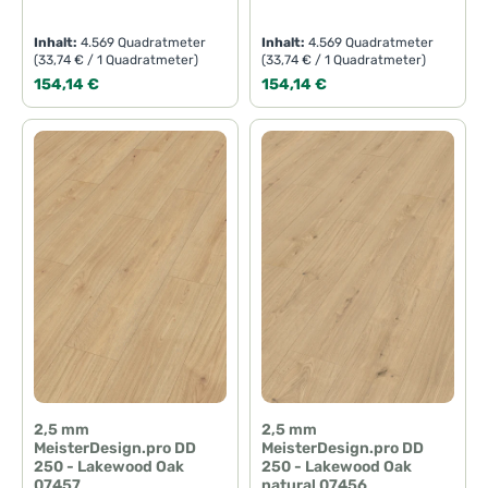
Inhalt:
4.569 Quadratmeter
Inhalt:
4.569 Quadratmeter
(33,74 € / 1 Quadratmeter)
(33,74 € / 1 Quadratmeter)
Regulärer Preis:
Regulärer Preis:
154,14 €
154,14 €
2,5 mm
2,5 mm
MeisterDesign.pro DD
MeisterDesign.pro DD
250 - Lakewood Oak
250 - Lakewood Oak
07457
natural 07456