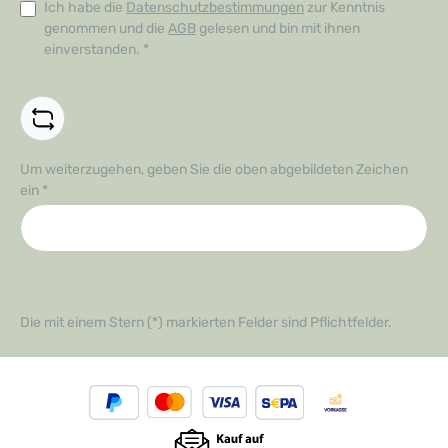
Ich habe die
Datenschutzbestimmungen
zur Kenntnis
genommen und die
AGB
gelesen und bin mit ihnen
einverstanden.
*
Um weiterzugehen, geben Sie die oben abgebildeten Zeichen
ein
*
Die mit einem Stern (*) markierten Felder sind Pflichtfelder.