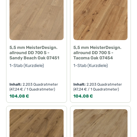
5,5 mm MeisterDesign.
5,5 mm MeisterDesign.
allround DD 700 S -
allround DD 700 S -
Sandy Beach Oak 07451
Tacoma Oak 07454
1-Stab (Kurzdiele)
1-Stab (Kurzdiele)
Inhalt:
2.203 Quadratmeter
Inhalt:
2.203 Quadratmeter
(47,24 € / 1 Quadratmeter)
(47,24 € / 1 Quadratmeter)
Regulärer Preis:
Regulärer Preis:
104,08 €
104,08 €