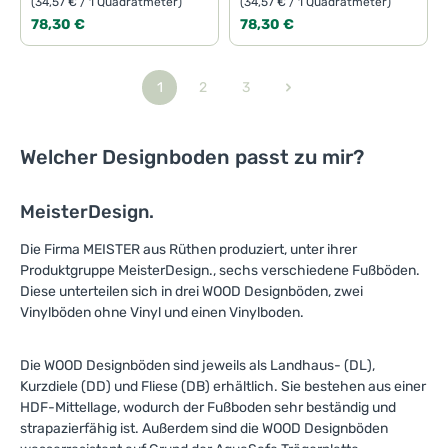
(34,57 € / 1 Quadratmeter)
(34,57 € / 1 Quadratmeter)
Regulärer Preis:
Regulärer Preis:
78,30 €
78,30 €
1
2
3
Seite
Seite
Seite
Welcher Designboden passt zu mir?
MeisterDesign.
Die Firma MEISTER aus Rüthen produziert, unter ihrer
Produktgruppe MeisterDesign., sechs verschiedene Fußböden.
Diese unterteilen sich in drei WOOD Designböden, zwei
Vinylböden ohne Vinyl und einen Vinylboden.
Die WOOD Designböden sind jeweils als Landhaus- (DL),
Kurzdiele (DD) und Fliese (DB) erhältlich. Sie bestehen aus einer
HDF-Mittellage, wodurch der Fußboden sehr beständig und
strapazierfähig ist. Außerdem sind die WOOD Designböden