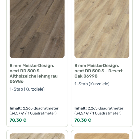
8 mm MeisterDesign.
8 mm MeisterDesign.
next DD 500 S -
next DD 500 S - Desert
Altholzeiche lehmgrau
Oak 06998
06986
1-Stab (Kurzdiele)
1-Stab (Kurzdiele)
Inhalt:
2.265 Quadratmeter
Inhalt:
2.265 Quadratmeter
(34,57 € / 1 Quadratmeter)
(34,57 € / 1 Quadratmeter)
Regulärer Preis:
Regulärer Preis:
78,30 €
78,30 €