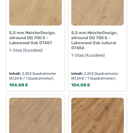
5,5 mm MeisterDesign.
5,5 mm MeisterDesign.
allround DD 700 S -
allround DD 700 S -
Lakewood Oak 07457
Lakewood Oak natural
07456
1-Stab (Kurzdiele)
1-Stab (Kurzdiele)
Inhalt:
2.203 Quadratmeter
Inhalt:
2.203 Quadratmeter
(47,24 € / 1 Quadratmeter)
(47,24 € / 1 Quadratmeter)
Regulärer Preis:
Regulärer Preis:
104,08 €
104,08 €