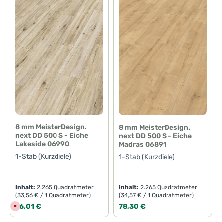
8 mm MeisterDesign.
8 mm MeisterDesign.
next DD 500 S - Eiche
next DD 500 S - Eiche
Lakeside 06990
Madras 06891
1-Stab (Kurzdiele)
1-Stab (Kurzdiele)
Inhalt:
2.265 Quadratmeter
Inhalt:
2.265 Quadratmeter
(33,56 € / 1 Quadratmeter)
(34,57 € / 1 Quadratmeter)
Regulärer Preis:
Regulärer Preis:
76,01 €
78,30 €
D
e
r