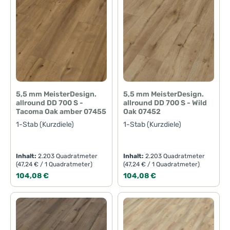
5,5 mm MeisterDesign.
5,5 mm MeisterDesign.
allround DD 700 S -
allround DD 700 S - Wild
Tacoma Oak amber 07455
Oak 07452
1-Stab (Kurzdiele)
1-Stab (Kurzdiele)
Inhalt:
2.203 Quadratmeter
Inhalt:
2.203 Quadratmeter
(47,24 € / 1 Quadratmeter)
(47,24 € / 1 Quadratmeter)
Regulärer Preis:
Regulärer Preis:
104,08 €
104,08 €