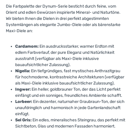
jetzt Ihre megawood
einen stilvollen und
Außenbereich wird es
haben – so können Sie
einfaches Kehren und
Die Farbpalette der Dynum-Serie besticht durch feine, vom
Dynum Terrassendielen
funktionalen Raum zu
Ihnen danken!
unbesorgt Ihre Zeit im
gelegentliches Abwischen
Orient und edlen Gewürzen inspirierte Mineral- und Naturtöne.
und verwandeln Sie Ihre
verwandeln. Setzen Sie auf
Freien genießen.Verleihen
reicht aus, um die Dielen in
Terrasse in einen Ort, der
erstklassige Qualität und
Wir bieten Ihnen die Dielen in drei perfekt abgestimmten
Sie Ihrem Außenbereich
einem perfekten Zustand
zum Entspannen und
ansprechendes Design –
mit der megawood Dynum
Systemlängen als elegante Jumbo-Diele oder als bärenstarke
zu halten. Dank der
Genießen einlädt! Ihr
entscheiden Sie sich heute
Terrassendiele in sel gris ein
nachhaltigen Produktion
Maxi-Diele an:
idealer Außenbereich
für die megawood Dynum
modernes und stilvolles
aus recyceltem Material
wartet bereits auf Sie!
Terrassendiele in Lorbeer
Flair. Genießen Sie die
leisten Sie zudem einen
und starten Sie Ihr Projekt!
Vorzüge des WPC-Materials
Beitrag zum
Cardamom:
Ein ausdrucksstarker, warmer Erdton mit
Ihr Traum von der
und verwandeln Sie Ihre
Umweltschutz.Gönnen Sie
edlem Farbverlauf, der pure Eleganz und Natürlichkeit
perfekten Terrasse liegt nur
Terrasse in einen Ort der
sich mit der megawood
ausstrahlt (verfügbar als Maxi-Diele inklusive
einen Klick entfernt.
Entspannung.Warten Sie
Dynum Terrassendiele in
bauaufsichtlicher Zulassung).
nicht länger und nutzen Sie
Nigella ein zeitloses und
Nigella:
Ein tiefgründiges, fast mystisches Anthrazitgrau
diese Gelegenheit, um Ihre
stilvolles Design für Ihre
Terrasse in eine
für hochmoderne, kontrastreiche Architekturen (verfügbar
Terrasse. Entdecken Sie die
Wohlfühloase zu
Vorteile von WPC und
als Maxi-Diele inklusive bauaufsichtlicher Zulassung).
verwandeln. Entscheiden
erfüllen Sie sich den Traum
Ingwer:
Ein heller, goldbrauner Ton, der das Licht perfekt
Sie sich für höchste
von einem einladenden
einfängt und ein sonniges, freundliches Ambiente schafft.
Qualität und ein
Rückzugsort im
Lorbeer:
Ein dezenter, naturnaher Graubraun-Ton, der sich
ansprechendes Design –
Freien.Zögern Sie nicht,
unaufdringlich und harmonisch in jede Gartenlandschaft
bestellen Sie noch heute
Ihre Terrasse mit der
Ihre megawood Dynum
einfügt.
megawood Dynum
Terrassendielen in sel gris
Terrassendiele
Sel Gris:
Ein edles, mineralisches Steingrau, das perfekt mit
und setzen Sie den ersten
aufzuwerten. Ihre
Sichtbeton, Glas und modernen Fassaden harmoniert.
Schritt in Richtung Ihres
Wunschterrasse ist nur