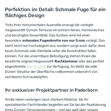
Traum-Außenbereichs! Ihr
einen Schritt entfernt.
perfekter Rückzugsort im
Greifen Sie zu und
Perfektion im Detail: Schmale Fuge für ein
Freien erwartet Sie!
gestalten Sie Ihre
flächiges Design
Wohlfühloase im Freien –
lassen Sie sich von der
Trotz ihrer monumentalen Ausmaße erzeugt die verlegte
Qualität und der Ästhetik
megawood® Dynum Terrasse ein extrem feines, harmonisches
begeistern! Ihr perfekter
Außenbereich wartet auf
und beruhigtes Gesamtbild. Das System wird mit einer
Sie.
besonders
schmalen Fugenbreite von nur 5 mm
verlegt. Das
sieht nicht nur hochelegant aus, sondern sorgt auch dafür, dass
kaum Schmutz oder Kleinteile unter die Konstruktion fallen
können. Für die unsichtbare Befestigung stehen Ihnen die
bewährte original megawood®
Rastklammer
oder das perfekt
abgestimmte
Clip-System
zur Verfügung. So bleibt die edle
Dünen-Struktur der Oberfläche vollkommen unberührt von
sichtbaren Schraubköpfen.
Ihr exklusiver Projektpartner in Paderborn
Große Ideen verlangen nach starkem Material. Als Ihr
spezialisierter Fachhändler begleiten wir Sie bei der Realisierung
Ihres Dynum-Terrassenprojekts – und das weit über unsere