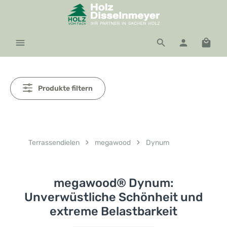
Zum Hauptinhalt springen
Waren
Produkte filtern
Terrassendielen
megawood
Dynum
megawood® Dynum:
Unverwüstliche Schönheit und
extreme Belastbarkeit